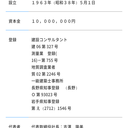
設立
１９６３年（昭和３８年）５月１日
資本金
１０，０００，０００円
登録
建設コンサルタント
建 06 第 327 号
測量業 登録(
16)－第 755 号
地質調査業者
質 02 第 2246 号
一級建築士事務所
長野県知事登録 （長野）
Ｏ 第 93023 号
岩手県知事登録
第 え（2712）1546 号
代表者
代表取締役社長：吉澤 隆美